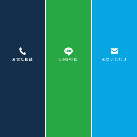
2. 京都市既存住宅省エネリフォーム支援事業
対象
：断熱性能向上を伴うリフォーム
補助額
：最大30万円
条件
：一定の省エネ基準を満たす工事
お電話相談
LINE相談
お問い合わせ
3. 京都市景観重要建造物等保存・活用助成制度
対象
：歴史的価値のある建造物の修理・改修
補助額
：工事費の1/2（上限あり）
条件
：景観重要建造物等の指定を受けていること
※年度により制度内容・予算が変わるため、工事前
に京都市役所または当社にご相談ください。補助金
申請サポートも行っております。