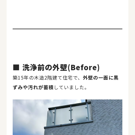
■ 洗浄前の外壁(Before)
築15年の木造2階建て住宅で、
外壁の一面に黒
ずみや汚れが蓄積
していました。