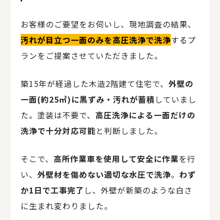
お客様のご要望をお伺いし、現地調査の結果、
汚れが目立つ一面のみを高圧洗浄で洗浄
するプ
ランをご提案させていただきました。
築15年が経過した木造2階建て住宅で、
外壁の
一面(約25㎡)に黒ずみ・汚れが蓄積
していまし
た。塗装は不要で、
高圧洗浄による一面だけの
洗浄で十分対応可能
と判断しました。
そこで、
高所作業車を使用して安全に作業
を行
い、
外壁材を傷めない適切な水圧で洗浄
。
わず
か1日で工事完了
し、外壁が新築のような白さ
に生まれ変わりました。