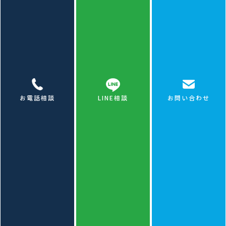
【外壁洗浄／高所作業車あり 費用相
場】
費用相場
洗浄範囲
㎡単価
(25㎡の
工期
場合)
2,000
お電話相談
LINE相談
お問い合わせ
一面のみ
円〜
5万円〜
(高圧洗
1日
3,000円/
7.5万円
浄)
㎡
1,500
一面のみ
4.5万
円〜
(30〜40
円〜10万
1日
2,500円/
㎡)
円
㎡
1,000
全面洗浄
円〜
10万円〜