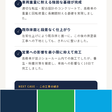
車両重量に耐える強固な基礎が完成
✓
適切な転圧・配合設計のコンクリートで、高級車の
重量と回転荷重に長期間耐える基礎を実現しまし
た。
既存床面と段差なく仕上がり
✓
左官仕上げにより既存床と面一に。この後の床塗装
工事への下地としても、きれいに整いました。
営業への影響を最小限に抑えて完工
✓
高級車が並ぶショールーム内での施工でしたが、養
生・粉塵対策を徹底し、車両への影響なく10日で
完工しました。
NEXT CASE — この工事の続き
ターンテーブル設置後、床全面をタイル
風に塗装しました
基礎工事完了後、床全面にローラ