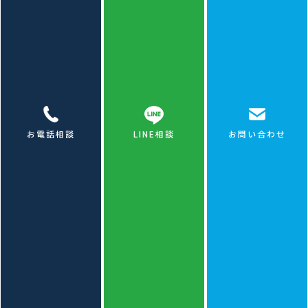
施工内容
ターンテーブル据付工事（既存床
掘削・転圧・設備据付・コンクリ
ート打設・左官仕上げ・動作確
認）
施工箇所
ショールーム内 床中央部
工 期
10日
お電話相談
LINE相談
お問い合わせ
費 用
450万円（税込）
対応エリア
京都・大阪・滋賀（京都 基礎工
事・大阪 据付工事・滋賀 床改修
も対応）
COST
費用の内訳と相場