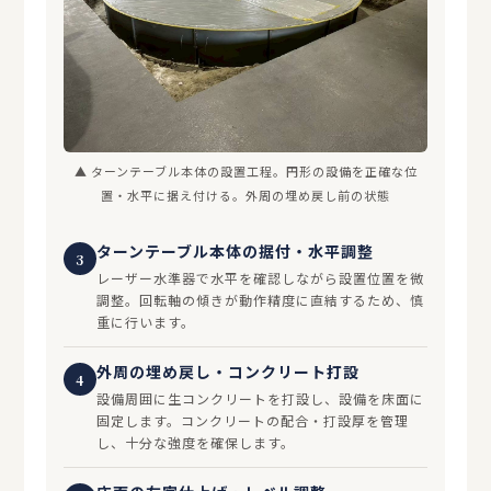
▲ ターンテーブル本体の設置工程。円形の設備を正確な位
置・水平に据え付ける。外周の埋め戻し前の状態
ターンテーブル本体の据付・水平調整
3
レーザー水準器で水平を確認しながら設置位置を微
調整。回転軸の傾きが動作精度に直結するため、慎
重に行います。
外周の埋め戻し・コンクリート打設
4
設備周囲に生コンクリートを打設し、設備を床面に
固定します。コンクリートの配合・打設厚を管理
し、十分な強度を確保します。