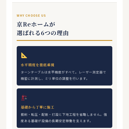
WHY CHOOSE US
京Reホームが
選ばれる6つの理由
水平精度を徹底重視
ターンテーブルは水平精度がすべて。レーザー測定器で
精密に計測し、ミリ単位の調整を行います。
基礎から丁寧に施工
掘削・転圧・配筋・打設と下地工程を省略しません。強
度ある基礎が設備の長期安定稼働を支えます。