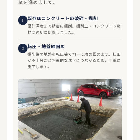
業を進めました。
既存床コンクリートの破砕・掘削
1
設計深度まで精密に掘削。掘削土・コンクリート廃
材は適切に処理しました。
転圧・地盤締固め
2
掘削後の地盤を転圧機で均一に締め固めます。転圧
が不十分だと将来的な沈下につながるため、丁寧に
施工します。