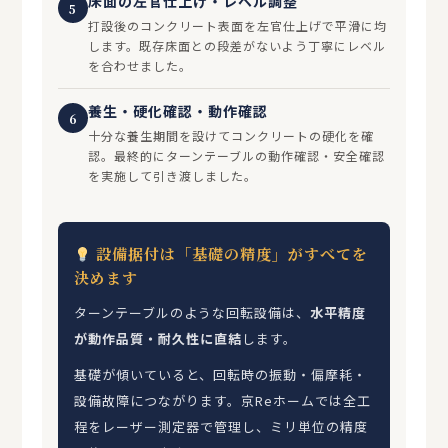
床面の左官仕上げ・レベル調整
5
打設後のコンクリート表面を左官仕上げで平滑に均
します。既存床面との段差がないよう丁寧にレベル
を合わせました。
養生・硬化確認・動作確認
6
十分な養生期間を設けてコンクリートの硬化を確
認。最終的にターンテーブルの動作確認・安全確認
を実施して引き渡しました。
設備据付は「基礎の精度」がすべてを
決めます
ターンテーブルのような回転設備は、
水平精度
が動作品質・耐久性に直結
します。
基礎が傾いていると、回転時の振動・偏摩耗・
設備故障につながります。京Reホームでは全工
程をレーザー測定器で管理し、ミリ単位の精度