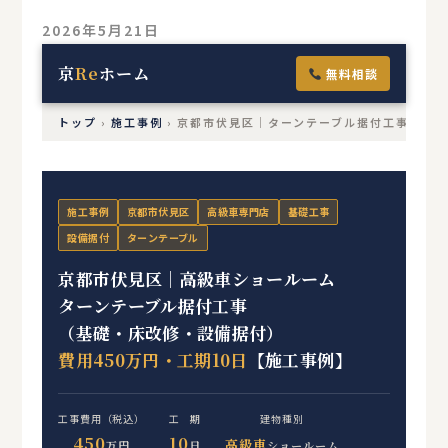
2026年5月21日
京
Re
ホーム
無料相談
トップ
›
施工事例
›
京都市伏見区｜ターンテーブル据付工事
施工事例
京都市伏見区
高級車専門店
基礎工事
設備据付
ターンテーブル
京都市伏見区｜高級車ショールーム
ターンテーブル据付工事
（基礎・床改修・設備据付）
費用450万円・工期10日
【施工事例】
工事費用（税込）
工 期
建物種別
450
10
高級車
万円
日
ショールーム